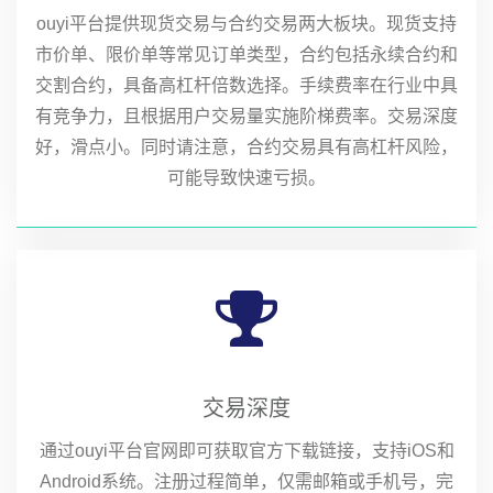
ouyi平台提供现货交易与合约交易两大板块。现货支持
市价单、限价单等常见订单类型，合约包括永续合约和
交割合约，具备高杠杆倍数选择。手续费率在行业中具
有竞争力，且根据用户交易量实施阶梯费率。交易深度
好，滑点小。同时请注意，合约交易具有高杠杆风险，
可能导致快速亏损。
交易深度
通过ouyi平台官网即可获取官方下载链接，支持iOS和
Android系统。注册过程简单，仅需邮箱或手机号，完