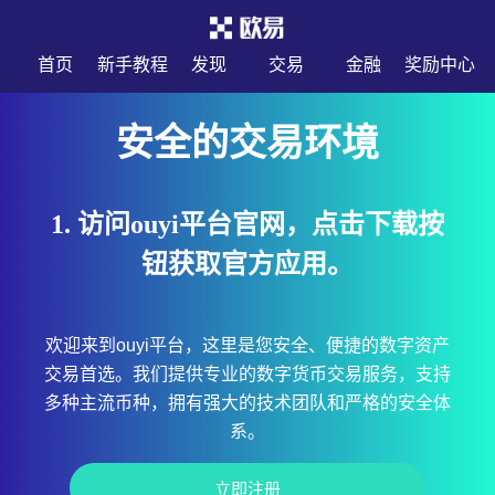
首页
新手教程
发现
交易
金融
奖励中心
安全的交易环境
1. 访问ouyi平台官网，点击下载按
钮获取官方应用。
欢迎来到ouyi平台，这里是您安全、便捷的数字资产
交易首选。我们提供专业的数字货币交易服务，支持
多种主流币种，拥有强大的技术团队和严格的安全体
系。
立即注册