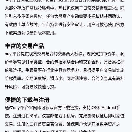
大部分存放在离线冷钱包中，热钱包仅用于日常交易提现需求。同
时引入多重签名授权，任何大额资产变动需要多把私钥共同确认，
有效防止单点故障。平台持续进行安全审计，用户可放心使用官方
下载渠道获取最新版本应用。
丰富的交易产品
ouyi平台提供现货交易与合约交易两大板块。现货支持市价单、限
价单等常见订单类型，合约包括永续合约和交割合约，具备高杠杆
倍数选择。手续费率在行业中具有竞争力，且根据用户交易量实施
阶梯费率。交易深度好，滑点小。同时请注意，合约交易具有高杠
杆风险，可能导致快速亏损。
便捷的下载与注册
通过ouyi平台官网即可获取官方下载链接，支持iOS和Android系
统。注册过程简单，仅需邮箱或手机号，完成身份认证后即可充值
交易。注册入口在首页显著位置，确保用户快速开始数字资产之