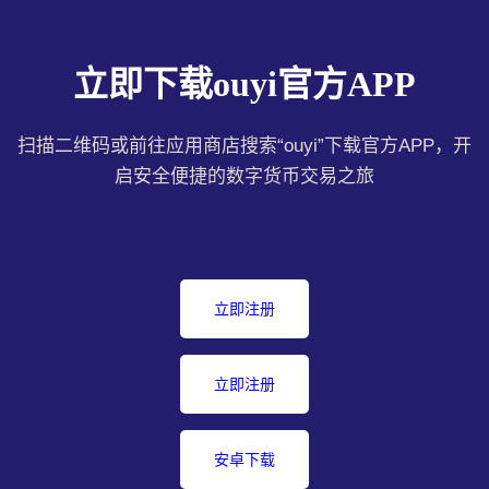
立即下载ouyi官方APP
扫描二维码或前往应用商店搜索“ouyi”下载官方APP，开
启安全便捷的数字货币交易之旅
立即注册
立即注册
安卓下载