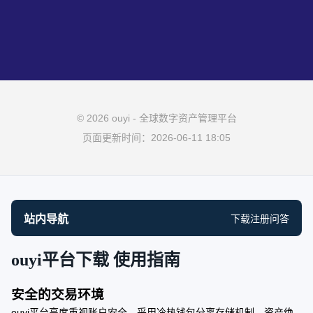
© 2026 ouyi - 全球数字资产管理平台
页面更新时间：2026-06-11 18:05
站内导航
下载
注册
问答
ouyi平台下载 使用指南
安全的交易环境
ouyi平台高度重视账户安全，采用冷热钱包分离存储机制，资产绝